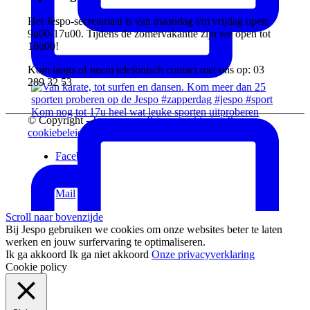
Het Jespo-secretariaat is van maandag t/m vrijdag open:
9u00-17u00. Tijdens de zomervakantie zijn we open tot
16u00!
Kom langs of neem telefonisch contact met ons op: 03
289 32 53
Kom nog tot 17u heel wat leuke sporten uitproberen
© Copyright - Jespo vzw -
Privacyverklaring &
cookiebeleid
Facebook
Instagram
Vimeo
Mail
Scroll naar bovenzijde
Bij Jespo gebruiken we cookies om onze websites beter te laten
werken en jouw surfervaring te optimaliseren.
Ik ga akkoord
Ik ga niet akkoord
Onze privacyverklaring
Cookie policy