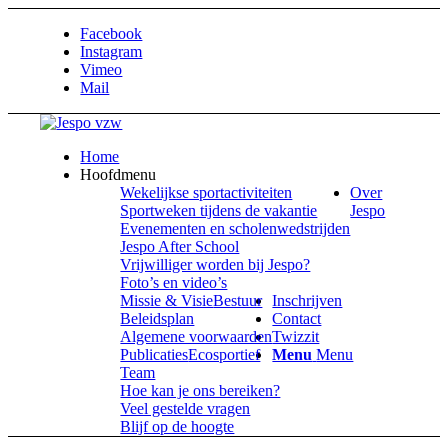
Facebook
Instagram
Vimeo
Mail
Home
Hoofdmenu
Wekelijkse sportactiviteiten
Over
Sportweken tijdens de vakantie
Jespo
Evenementen en scholenwedstrijden
Jespo After School
Vrijwilliger worden bij Jespo?
Foto’s en video’s
Missie & Visie
Bestuur
Inschrijven
Beleidsplan
Contact
Algemene voorwaarden
Twizzit
Publicaties
Ecosportief
Menu
Menu
Team
Hoe kan je ons bereiken?
Veel gestelde vragen
Blijf op de hoogte