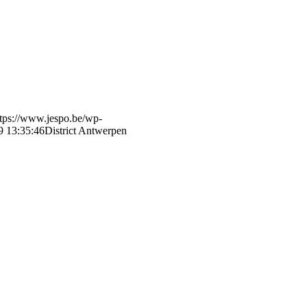
ttps://www.jespo.be/wp-
9 13:35:46
District Antwerpen