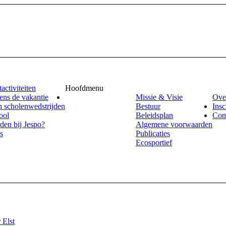
activiteiten
Hoofdmenu
ens de vakantie
Missie & Visie
Ove
 scholenwedstrijden
Bestuur
Insc
ool
Beleidsplan
Con
rden bij Jespo?
Algemene voorwaarden
s
Publicaties
Ecosportief
 Elst