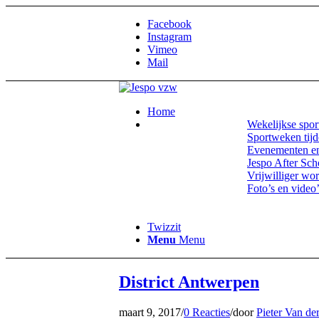
Facebook
Instagram
Vimeo
Mail
Home
Wekelijkse sport
Sportweken tijd
Evenementen en
Jespo After Sch
Vrijwilliger wo
Foto’s en video’
Twizzit
Menu
Menu
District Antwerpen
maart 9, 2017
/
0 Reacties
/
door
Pieter Van der