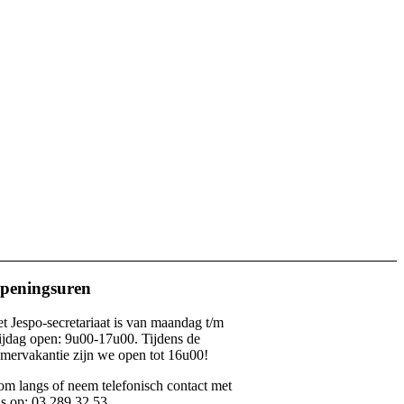
peningsuren
t Jespo-secretariaat is van maandag t/m
ijdag open: 9u00-17u00. Tijdens de
mervakantie zijn we open tot 16u00!
m langs of neem telefonisch contact met
s op: 03 289 32 53