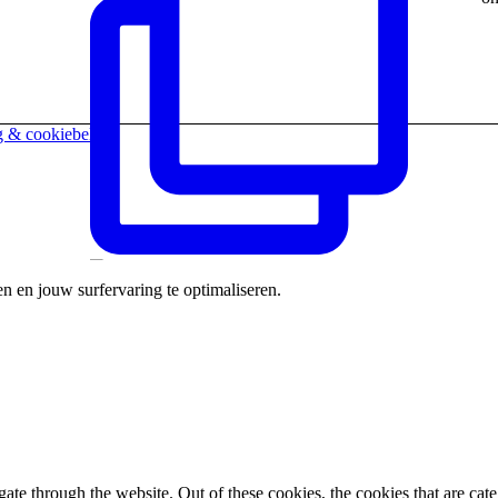
g & cookiebeleid
n en jouw surfervaring te optimaliseren.
Kom nog tot 17u heel wat leuke sporten
uitproberen
te through the website. Out of these cookies, the cookies that are cate