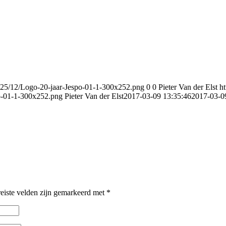
025/12/Logo-20-jaar-Jespo-01-1-300x252.png
0
0
Pieter Van der Elst
h
po-01-1-300x252.png
Pieter Van der Elst
2017-03-09 13:35:46
2017-03-0
eiste velden zijn gemarkeerd met
*