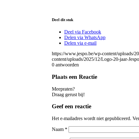
Deel dit stuk
Deel via Facebook
Delen via WhatsApp
Delen via e-mail
https://www.jespo.be/wp-content/uploads/2
content/uploads/2025/12/Logo-20-jaar-Jes
0
antwoorden
Plaats een Reactie
Meepraten?
Draag gerust bij!
Geef een reactie
Het e-mailadres wordt niet gepubliceerd.
Ver
Naam
*