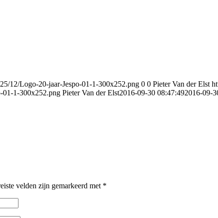
025/12/Logo-20-jaar-Jespo-01-1-300x252.png
0
0
Pieter Van der Elst
h
po-01-1-300x252.png
Pieter Van der Elst
2016-09-30 08:47:49
2016-09-3
eiste velden zijn gemarkeerd met
*