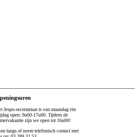
peningsuren
t Jespo-secretariaat is van maandag t/m
ijdag open: 9u00-17u00. Tijdens de
mervakantie zijn we open tot 16u00!
m langs of neem telefonisch contact met
s op: 03 289 32 53