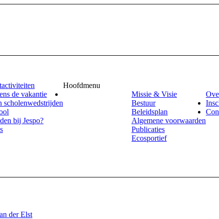
activiteiten
Hoofdmenu
ens de vakantie
Missie & Visie
Ove
 scholenwedstrijden
Bestuur
Insc
ool
Beleidsplan
Con
rden bij Jespo?
Algemene voorwaarden
s
Publicaties
Ecosportief
an der Elst