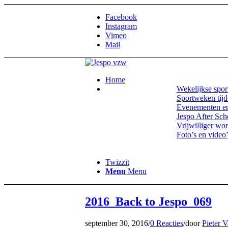
Facebook
Instagram
Vimeo
Mail
Home
Wekelijkse sport
Sportweken tijd
Evenementen en
Jespo After Sch
Vrijwilliger wo
Foto’s en video’
Twizzit
Menu
Menu
2016_Back to Jespo_069
september 30, 2016
/
0 Reacties
/
door
Pieter V