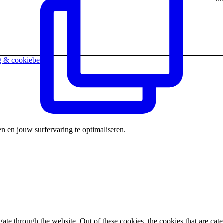
g & cookiebeleid
n en jouw surfervaring te optimaliseren.
Kom nog tot 17u heel wat leuke sporten
uitproberen
te through the website. Out of these cookies, the cookies that are cate