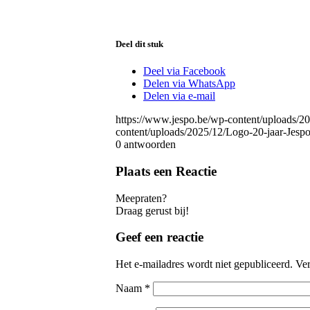
Deel dit stuk
Deel via Facebook
Delen via WhatsApp
Delen via e-mail
https://www.jespo.be/wp-content/uploads/2
content/uploads/2025/12/Logo-20-jaar-Jes
0
antwoorden
Plaats een Reactie
Meepraten?
Draag gerust bij!
Geef een reactie
Het e-mailadres wordt niet gepubliceerd.
Ver
Naam
*