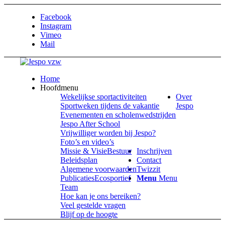
Facebook
Instagram
Vimeo
Mail
Home
Hoofdmenu
Wekelijkse sportactiviteiten
Over
Sportweken tijdens de vakantie
Jespo
Evenementen en scholenwedstrijden
Jespo After School
Vrijwilliger worden bij Jespo?
Foto’s en video’s
Missie & Visie
Bestuur
Inschrijven
Beleidsplan
Contact
Algemene voorwaarden
Twizzit
Publicaties
Ecosportief
Menu
Menu
Team
Hoe kan je ons bereiken?
Veel gestelde vragen
Blijf op de hoogte