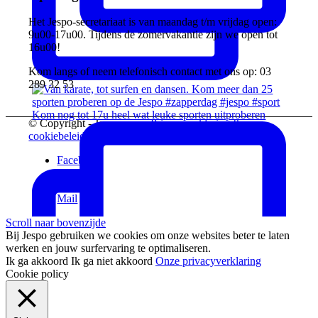
Het Jespo-secretariaat is van maandag t/m vrijdag open:
9u00-17u00. Tijdens de zomervakantie zijn we open tot
16u00!
Kom langs of neem telefonisch contact met ons op: 03
289 32 53
Kom nog tot 17u heel wat leuke sporten uitproberen
© Copyright - Jespo vzw -
Privacyverklaring &
cookiebeleid
Facebook
Instagram
Vimeo
Mail
Scroll naar bovenzijde
Bij Jespo gebruiken we cookies om onze websites beter te laten
werken en jouw surfervaring te optimaliseren.
Ik ga akkoord
Ik ga niet akkoord
Onze privacyverklaring
Cookie policy