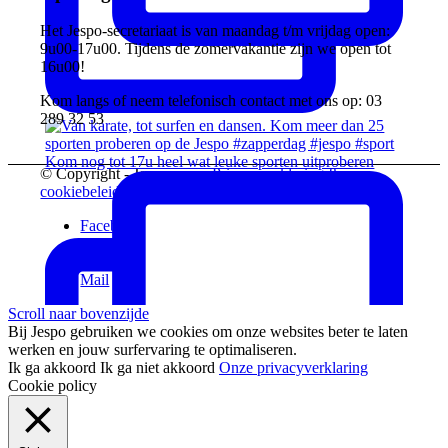
Het Jespo-secretariaat is van maandag t/m vrijdag open:
9u00-17u00. Tijdens de zomervakantie zijn we open tot
16u00!
Kom langs of neem telefonisch contact met ons op: 03
289 32 53
Kom nog tot 17u heel wat leuke sporten uitproberen
© Copyright - Jespo vzw -
Privacyverklaring &
cookiebeleid
Facebook
Instagram
Vimeo
Mail
Scroll naar bovenzijde
Bij Jespo gebruiken we cookies om onze websites beter te laten
werken en jouw surfervaring te optimaliseren.
Ik ga akkoord
Ik ga niet akkoord
Onze privacyverklaring
Cookie policy