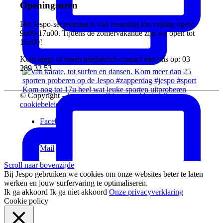
Openingsuren
Het Jespo-secretariaat is van maandag t/m vrijdag open:
9u00-17u00. Tijdens de zomervakantie zijn we open tot
16u00!
Kom langs of neem telefonisch contact met ons op: 03
289 32 53
Kom nog tot 17u heel wat leuke sporten uitproberen
© Copyright - Jespo vzw -
Privacyverklaring &
cookiebeleid
Facebook
Instagram
Vimeo
Mail
Scroll naar bovenzijde
Bij Jespo gebruiken we cookies om onze websites beter te laten
werken en jouw surfervaring te optimaliseren.
Ik ga akkoord
Ik ga niet akkoord
Onze privacyverklaring
Cookie policy