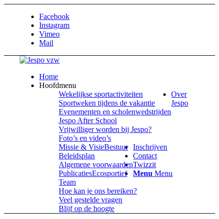
Facebook
Instagram
Vimeo
Mail
Home
Hoofdmenu
Wekelijkse sportactiviteiten
Over
Sportweken tijdens de vakantie
Jespo
Evenementen en scholenwedstrijden
Jespo After School
Vrijwilliger worden bij Jespo?
Foto’s en video’s
Missie & Visie
Bestuur
Inschrijven
Beleidsplan
Contact
Algemene voorwaarden
Twizzit
Publicaties
Ecosportief
Menu
Menu
Team
Hoe kan je ons bereiken?
Veel gestelde vragen
Blijf op de hoogte