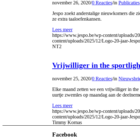
november 26, 2020
/
0 Reacties
/
in
Publicaties
Jespo zoekt anderstalige nieuwkomers die zic
ze extra taaloefenkansen.
Lees meer
https://www.jespo.be/wp-content/uploads/2
content/uploads/2025/12/Logo-20-jaar-Jes
NT2
Vrijwilliger in the sportl
november 25, 2020
/
0 Reacties
/
in
Nieuwsbri
Elke maand zetten we een vrijwilliger in th
uurtje zwemles op maandag aan de deelnem
Lees meer
https://www.jespo.be/wp-content/uploads/20
content/uploads/2025/12/Logo-20-jaar-Jes
Timmy Kornas
Facebook