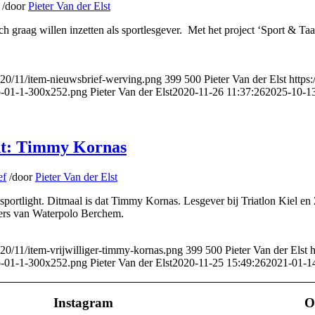
/
door
Pieter Van der Elst
h graag willen inzetten als sportlesgever. Met het project ‘Sport & Taa
020/11/item-nieuwsbrief-werving.png
399
500
Pieter Van der Elst
https
po-01-1-300x252.png
Pieter Van der Elst
2020-11-26 11:37:26
2025-10-13
ight: Timmy Kornas
ef
/
door
Pieter Van der Elst
e sportlight. Ditmaal is dat Timmy Kornas. Lesgever bij Triatlon Kiel 
ers van Waterpolo Berchem.
20/11/item-vrijwilliger-timmy-kornas.png
399
500
Pieter Van der Elst
h
po-01-1-300x252.png
Pieter Van der Elst
2020-11-25 15:49:26
2021-01-1
Instagram
O