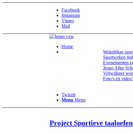
Facebook
Instagram
Vimeo
Mail
Home
Wekelijkse sport
Sportweken tijd
Evenementen en
Jespo After Sch
Vrijwilliger wo
Foto’s en video’
Twizzit
Menu
Menu
Project Sportieve taaloef