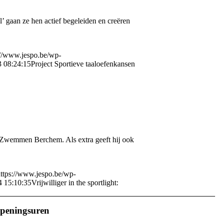
l’ gaan ze hen actief begeleiden en creëren
://www.jespo.be/wp-
 08:24:15
Project Sportieve taaloefenkansen
en Zwemmen Berchem. Als extra geeft hij ook
ttps://www.jespo.be/wp-
4 15:10:35
Vrijwilliger in the sportlight:
peningsuren