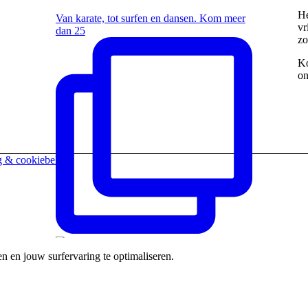
He
Van karate, tot surfen en dansen. Kom meer
vr
dan 25
zo
Ko
on
g & cookiebeleid
n en jouw surfervaring te optimaliseren.
Kom nog tot 17u heel wat leuke sporten
uitproberen