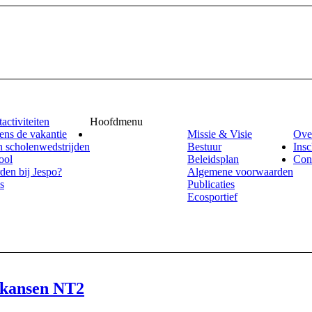
activiteiten
Hoofdmenu
ens de vakantie
Missie & Visie
Ove
 scholenwedstrijden
Bestuur
Insc
ool
Beleidsplan
Con
rden bij Jespo?
Algemene voorwaarden
s
Publicaties
Ecosportief
enkansen NT2